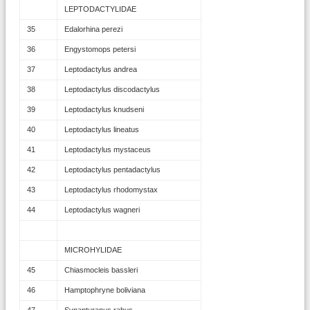
LEPTODACTYLIDAE
35
Edalorhina perezi
36
Engystomops petersi
37
Leptodactylus andrea
38
Leptodactylus discodactylus
39
Leptodactylus knudseni
40
Leptodactylus lineatus
41
Leptodactylus mystaceus
42
Leptodactylus pentadactylus
43
Leptodactylus rhodomystax
44
Leptodactylus wagneri
MICROHYLIDAE
45
Chiasmocleis bassleri
46
Hamptophryne boliviana