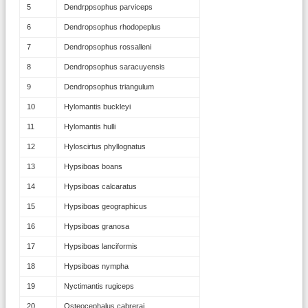
5
Dendrppsophus parviceps
6
Dendropsophus rhodopeplus
7
Dendropsophus rossalleni
8
Dendropsophus saracuyensis
9
Dendropsophus triangulum
10
Hylomantis buckleyi
11
Hylomantis hulli
12
Hyloscirtus phyllognatus
13
Hypsiboas boans
14
Hypsiboas calcaratus
15
Hypsiboas geographicus
16
Hypsiboas granosa
17
Hypsiboas lanciformis
18
Hypsiboas nympha
19
Nyctimantis rugiceps
20
Osteocephalus cabrerai