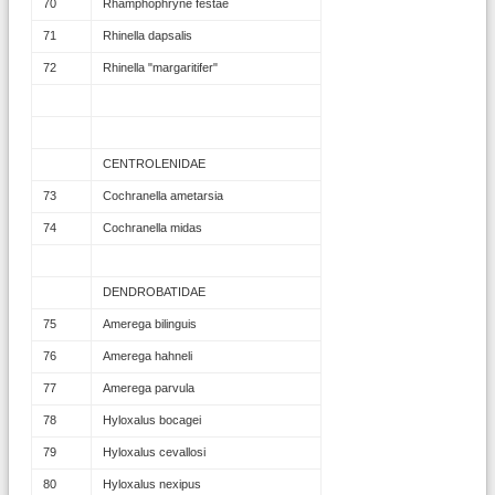
70
Rhamphophryne festae
71
Rhinella dapsalis
72
Rhinella "margaritifer"
CENTROLENIDAE
73
Cochranella ametarsia
74
Cochranella midas
DENDROBATIDAE
75
Amerega bilinguis
76
Amerega hahneli
77
Amerega parvula
78
Hyloxalus bocagei
79
Hyloxalus cevallosi
80
Hyloxalus nexipus