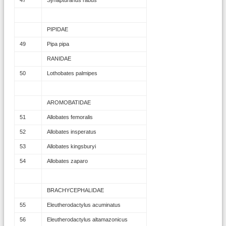
47
Synapturanus rabus
PIPIDAE
49
Pipa pipa
RANIDAE
50
Lothobates palmipes
AROMOBATIDAE
51
Allobates femoralis
52
Allobates insperatus
53
Allobates kingsburyi
54
Allobates zaparo
BRACHYCEPHALIDAE
55
Eleutherodactylus acuminatus
56
Eleutherodactylus altamazonicus