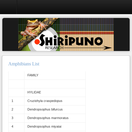
Amphibians List
Amphibians List
FAMILY
HYLIDAE
1
Cruziohyla craspedopus
2
Dendropsophus bifurcus
3
Dendropsophus marmoratus
4
Dendropsophus miyatai