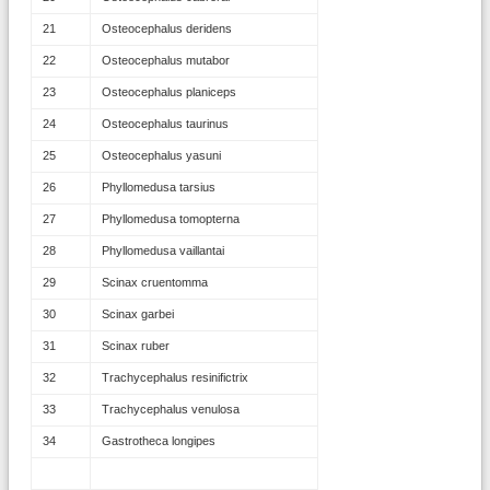
21
Osteocephalus deridens
22
Osteocephalus mutabor
23
Osteocephalus planiceps
24
Osteocephalus taurinus
25
Osteocephalus yasuni
26
Phyllomedusa tarsius
27
Phyllomedusa tomopterna
28
Phyllomedusa vaillantai
29
Scinax cruentomma
30
Scinax garbei
31
Scinax ruber
32
Trachycephalus resinifictrix
33
Trachycephalus venulosa
34
Gastrotheca longipes